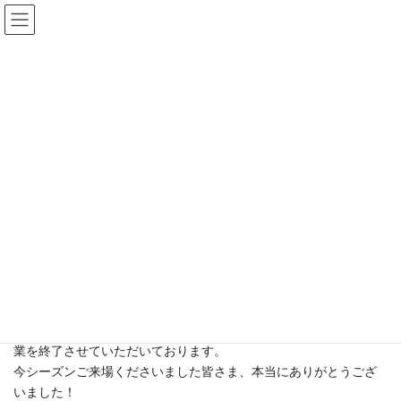
コ
ナ
ン
ビ
テ
ゲ
ン
ー
お知らせ
ツ
シ
へ
ョ
ス
ン
HOME
お知らせ
冬季休業のお知らせ
キ
に
ッ
移
プ
動
2023年12月9日
お知らせ
冬季休業のお知らせ
早いもので今年も残り3週間ほどとなりました！皆さま、いかがお
過ごしでしょうか？
さて、会津いろり山は11月26日の秋穫祭をもって今シーズンの営
業を終了させていただいております。
今シーズンご来場くださいました皆さま、本当にありがとうござ
いました！